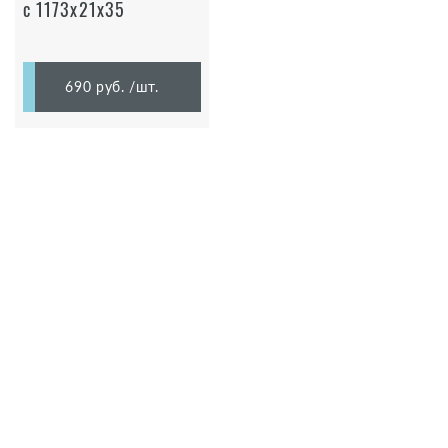
с 1173x21x35
690 руб.
/шт.